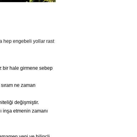
a hep engebeli yollar rast 
z bir hale girmene sebep 
m sıram ne zaman 
iteliği değişmiştir.
'ı inşa etmenin zamanı 
tamamen yeni ve bilinçli 