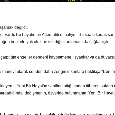
aşamak değildi.
r vardı. Bu hayatın bir Alternatifi olmalıydı. Bu saate kadar, san
uğun bu zorlu yolculuk ne istediğini anlamanı da sağlamıştı.
 çarptığın engeller dengeni kaybetmene, isyankar ya da duyarsı
 ve mânevî olarak senden daha zengin insanlara baktıkça "Beni
ükleyerek Yeni Bir Hayat’ın sahiline attığı andan itibaren suların n
çatırdadığında; değişmenin, özveride bulunmanın, Yeni Bir Hayat
 hepimiz için müthiş bir şekilde değiştiğimizin, geliştiğimizin, 