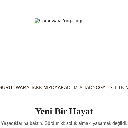
dwara Yoga Uzmanlık Programı Yeni Dönem Kayıtlar Devam Ed
RYT200
 - 
RYT300
GURUDWARA
HAKKIMIZDA
AKADEMİ AHAD
YOGA
ETKİ
Yeni Bir Hayat
Yaşadıklarına baktın. Gördün ki; soluk almak, yaşamak değildi.