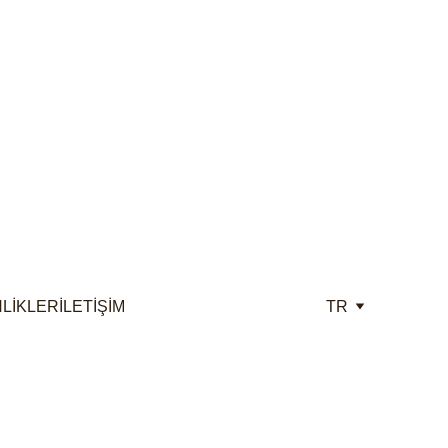
iyor!
NLİKLER
İLETİŞİM
TR