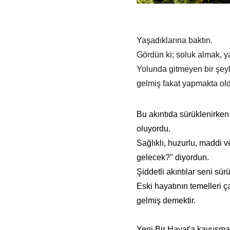
Yaşadıklarına baktın.
Gördün ki; soluk almak, y
Yolunda gitmeyen bir şeyle
gelmiş fakat yapmakta old
Bu akıntıda sürüklenirken
oluyordu.
Sağlıklı, huzurlu, maddi
gelecek?" diyordun.
Şiddetli akıntılar seni sür
Eski hayatının temelleri 
gelmiş demektir.
Yeni Bir Hayat'a kavuşmak,