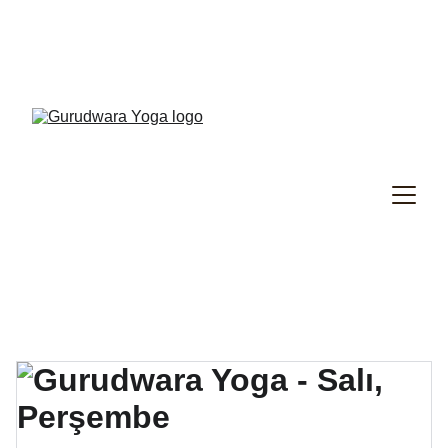
Gurudwara Yoga Uzmanlık Programı Yeni 
Dönem Kayıtlar Devam Ediyor!
RYT200
 - 
RYT300